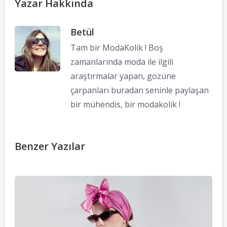
Yazar Hakkında
Betül
Tam bir ModaKolik ! Boş
zamanlarında moda ile ilgili
araştırmalar yapan, gözüne
çarpanları buradan seninle paylaşan
bir mühendis, bir modakolik !
Benzer Yazılar
T
Y
K
İl