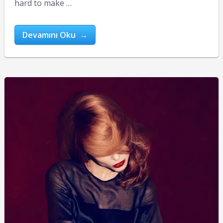
hard to make …
Devamını Oku →