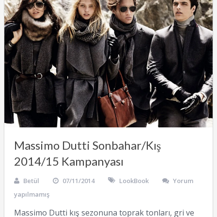
Massimo Dutti Sonbahar/Kış
2014/15 Kampanyası
Betül
07/11/2014
LookBook
Yorum
yapılmamış
Massimo Dutti kış sezonuna toprak tonları, gri ve