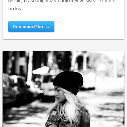
de sıkça rastladığımız volanlı etek ve sweat kombini
bu kış …
Devamını Oku →