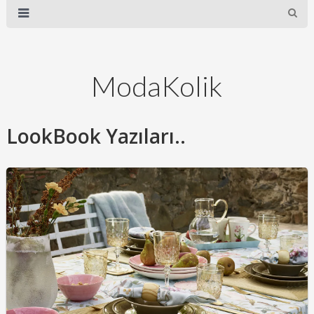
ModaKolik
LookBook Yazıları..