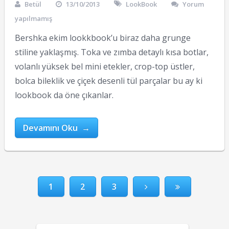
Betül
13/10/2013
LookBook
Yorum
yapılmamış
Bershka ekim lookkbook’u biraz daha grunge
stiline yaklaşmış. Toka ve zımba detaylı kısa botlar,
volanlı yüksek bel mini etekler, crop-top üstler,
bolca bileklik ve çiçek desenli tül parçalar bu ay ki
lookbook da öne çıkanlar.
Devamını Oku →
1
2
3