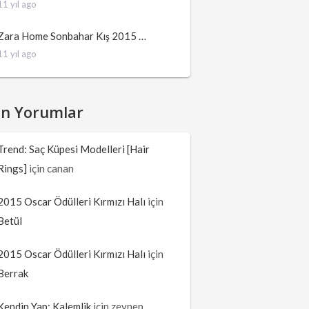
11 yıl ago
Zara Home Sonbahar Kış 2015 …
11 yıl ago
on Yorumlar
Trend: Saç Küpesi Modelleri [Hair
Rings]
için
canan
2015 Oscar Ödülleri Kırmızı Halı
için
Betül
2015 Oscar Ödülleri Kırmızı Halı
için
Berrak
Kendin Yap: Kalemlik
için
zeynep