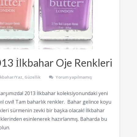
13 İlkbahar Oje Renkleri
İlkbahar/Yaz
,
Güzellik
Yorum yapılmamış
karşımızda! 2013 İlkbahar koleksiyonundaki yeni
ıvıl cıvıl! Tam baharlık renkler. Bahar gelince koyu
kleri sürmenin zevki bir başka olacak! İlkbahar
klerinden esinlenerek hazırlanmış. Baharda bu
olun.