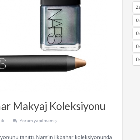
Z
Ün
Ün
Ün
Ün
har Makyaj Koleksiyonu
ik
Yorum yapılmamış
yonunu tanıttı. Nars’ın ilkbahar koleksiyonunda