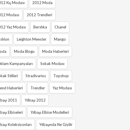
012 Kış Modası
2012 Moda
012 Modası
2012 Trendleri
012 Yaz Modası
Bershka
Chanel
shion
Leighton Meester
Mango
oda
Moda Blogu
Moda Haberleri
eklam Kampanyaları
Sokak Modası
kak Stilleri
Stradivarius
Topshop
end Haberleri
Trendler
Yaz Modası
lbaşı 2011
Yılbaşı 2012
lbaşı Elbiseleri
Yılbaşı Elbise Modelleri
lbaşı Koleksiyonları
Yılbaşında Ne Giyilir