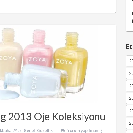
Et
2
2
2
20
20
ng 2013 Oje Koleksiyonu
20
İlkbahar/Yaz
,
Genel
,
Güzellik
Yorum yapılmamış