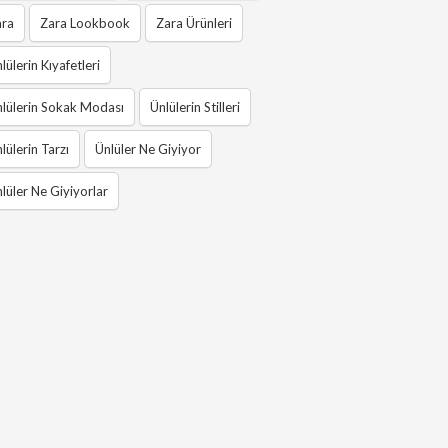
ara
Zara Lookbook
Zara Ürünleri
lülerin Kıyafetleri
lülerin Sokak Modası
Ünlülerin Stilleri
lülerin Tarzı
Ünlüler Ne Giyiyor
lüler Ne Giyiyorlar