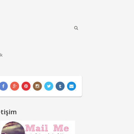
ik
etişim