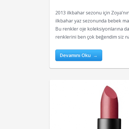
2013 ilkbahar sezonu için Zoya’nın
ilkbahar yaz sezonunda bebek mavisi
Bu renkler oje koleksiyonlarına da
renklerini ben çok beğendim siz n
Devamını Oku →