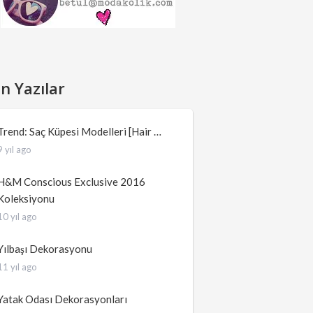
n Yazılar
Trend: Saç Küpesi Modelleri [Hair …
9 yıl ago
H&M Conscious Exclusive 2016
Koleksiyonu
10 yıl ago
Yılbaşı Dekorasyonu
11 yıl ago
Yatak Odası Dekorasyonları