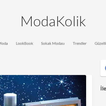
ModaKolik
Moda
LookBook
Sokak Modası
Trendler
Güzell
İl