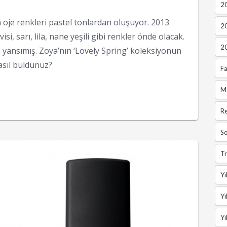
2
 oje renkleri pastel tonlardan oluşuyor. 2013
2
, sarı, lila, nane yeşili gibi renkler önde olacak.
2
 yansımış. Zoya’nın ‘Lovely Spring’ koleksiyonun
asıl buldunuz?
Fa
M
R
So
Tr
Yı
Yı
Yı