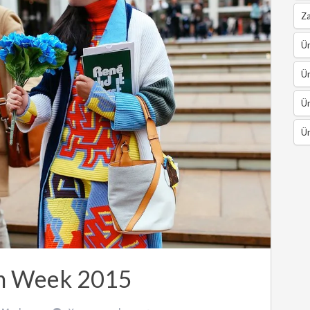
Z
Ün
Ün
Ün
Ün
on Week 2015