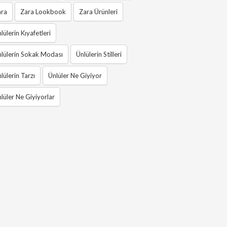
ara
Zara Lookbook
Zara Ürünleri
lülerin Kıyafetleri
lülerin Sokak Modası
Ünlülerin Stilleri
lülerin Tarzı
Ünlüler Ne Giyiyor
lüler Ne Giyiyorlar