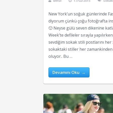
Betül
17/02/2015
Sokak
New York’un soğuk günlerinde Fa
diyorum çünkü çoğu fotoğrafta insa
🙂 Neyse gülü seven dikenine kat
Week’te defileler sırayla yapılırken
sevdiğim sokak stili postlarını h
sokaktaki stiller her zamankinden 
oluyor.. Bu …
Devamını Oku →