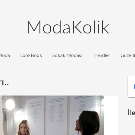
ModaKolik
Moda
LookBook
Sokak Modası
Trendler
Güzell
ı..
İl