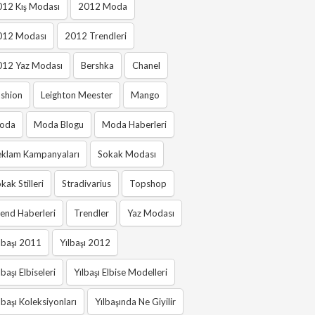
012 Kış Modası
2012 Moda
012 Modası
2012 Trendleri
012 Yaz Modası
Bershka
Chanel
shion
Leighton Meester
Mango
oda
Moda Blogu
Moda Haberleri
eklam Kampanyaları
Sokak Modası
kak Stilleri
Stradivarius
Topshop
end Haberleri
Trendler
Yaz Modası
lbaşı 2011
Yılbaşı 2012
lbaşı Elbiseleri
Yılbaşı Elbise Modelleri
lbaşı Koleksiyonları
Yılbaşında Ne Giyilir