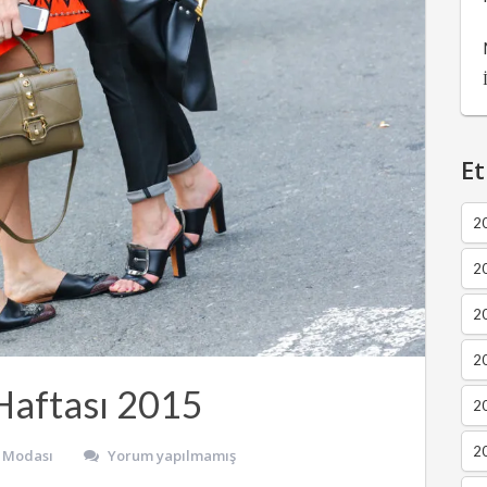
Et
2
2
2
20
aftası 2015
20
20
 Modası
Yorum yapılmamış