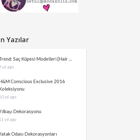
n Yazılar
Trend: Saç Küpesi Modelleri [Hair …
9 yıl ago
H&M Conscious Exclusive 2016
Koleksiyonu
10 yıl ago
Yılbaşı Dekorasyonu
11 yıl ago
Yatak Odası Dekorasyonları