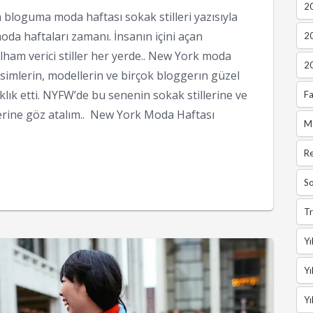
2
bloguma moda haftası sokak stilleri yazısıyla
a haftaları zamanı. İnsanın içini açan
2
 ilham verici stiller her yerde.. New York moda
2
isimlerin, modellerin ve birçok bloggerın güzel
klık etti. NYFW’de bu senenin sokak stillerine ve
Fa
rine göz atalım.. New York Moda Haftası
M
R
So
Tr
Yı
Yı
Yı