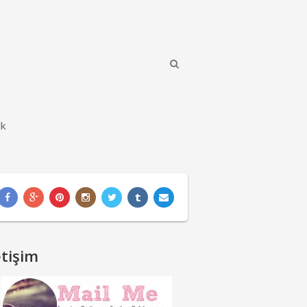
ik
etişim