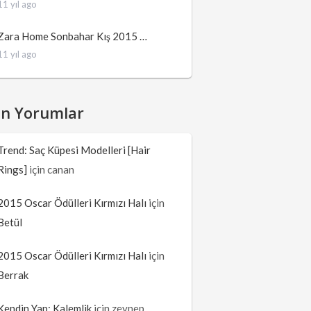
11 yıl ago
Zara Home Sonbahar Kış 2015 …
11 yıl ago
on Yorumlar
Trend: Saç Küpesi Modelleri [Hair
Rings]
için
canan
2015 Oscar Ödülleri Kırmızı Halı
için
Betül
2015 Oscar Ödülleri Kırmızı Halı
için
Berrak
Kendin Yap: Kalemlik
için
zeynep