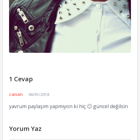
[
a
S
16
1 Cevap
canan
06/01/2018
yavrum paylaşım yapmıyon ki hiç 🙂 güncel değilsin
Yorum Yaz