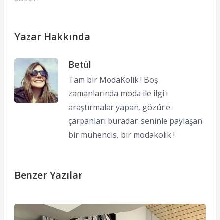
Yazar Hakkında
Betül
Tam bir ModaKolik ! Boş
zamanlarında moda ile ilgili
araştırmalar yapan, gözüne
çarpanları buradan seninle paylaşan
bir mühendis, bir modakolik !
Benzer Yazılar
D
Ö