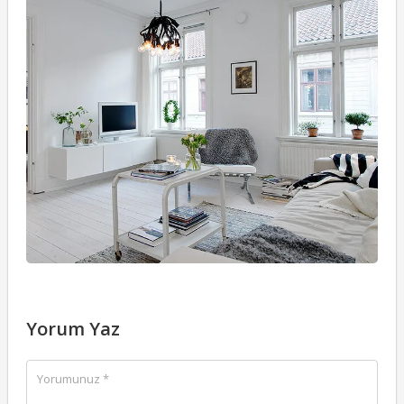
D
01
Yorum Yaz