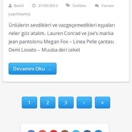
Betül
21/03/2012
Ünlüler
Yorum
yapılmamış
Ünlülerin sevdikleri ve vazgeçemedikleri eşyaları
neler göz atalım.. Lauren Conrad ve Joe’s marka
jean pantolonu Megan Fox – Linea Pelle çantası
Demi Lovato – Muuba deri ceket
Devamını Oku →
1
2
3