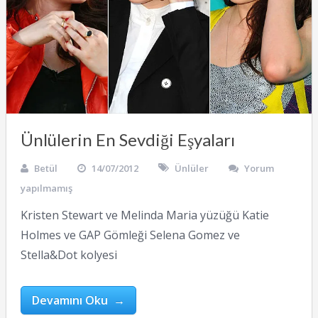
Ünlülerin En Sevdiği Eşyaları
Betül
14/07/2012
Ünlüler
Yorum
yapılmamış
Kristen Stewart ve Melinda Maria yüzüğü Katie
Holmes ve GAP Gömleği Selena Gomez ve
Stella&Dot kolyesi
Devamını Oku →