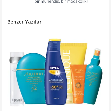
bir mühendis, bir modakolik !
Benzer Yazılar
G
K
v
İç
30