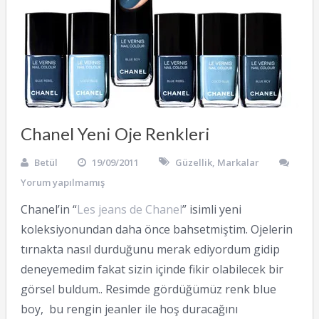
Chanel Yeni Oje Renkleri
Betül
19/09/2011
Güzellik
,
Markalar
Yorum yapılmamış
Chanel’in “
Les jeans de Chanel
” isimli yeni
koleksiyonundan daha önce bahsetmiştim. Ojelerin
tırnakta nasıl durduğunu merak ediyordum gidip
deneyemedim fakat sizin içinde fikir olabilecek bir
görsel buldum.. Resimde gördüğümüz renk blue
boy, bu rengin jeanler ile hoş duracağını