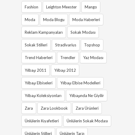
Fashion
Leighton Meester
Mango
Moda
Moda Blogu
Moda Haberleri
Reklam Kampanyaları
Sokak Modası
Sokak Stilleri
Stradivarius
Topshop
Trend Haberleri
Trendler
Yaz Modası
Yılbaşı 2011
Yılbaşı 2012
Yılbaşı Elbiseleri
Yılbaşı Elbise Modelleri
Yılbaşı Koleksiyonları
Yılbaşında Ne Giyilir
Zara
Zara Lookbook
Zara Ürünleri
Ünlülerin Kıyafetleri
Ünlülerin Sokak Modası
Ünlülerin Stilleri
Ünlülerin Tarzı