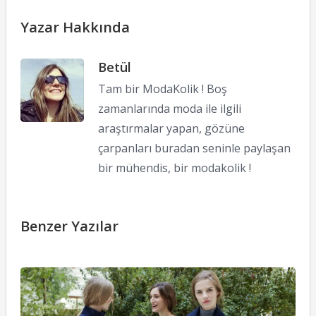
Yazar Hakkında
Betül
Tam bir ModaKolik ! Boş
zamanlarında moda ile ilgili
araştırmalar yapan, gözüne
çarpanları buradan seninle paylaşan
bir mühendis, bir modakolik !
Benzer Yazılar
Z
W
E