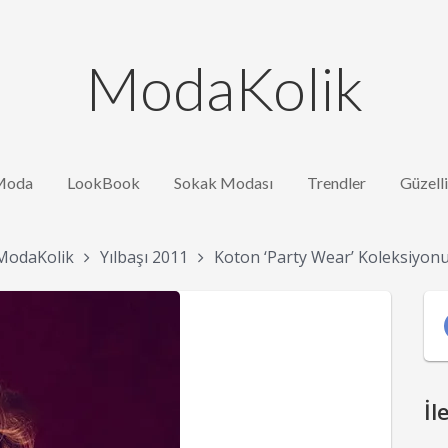
ModaKolik
Moda
LookBook
Sokak Modası
Trendler
Güzell
ModaKolik
Yılbaşı 2011
Koton ‘Party Wear’ Koleksiyon
İl