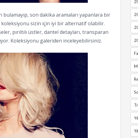
20
 bulamayıp, son dakika aramaları yapanlara bir
2
oleksiyonu sizin için iyi bir alternatif olabilir.
2
ler, pırıltılı üstler, dantel detayları, transparan
or. Koleksiyonu galeriden inceleyebilirsiniz.
2
Fa
M
R
So
Tr
Yı
Yı