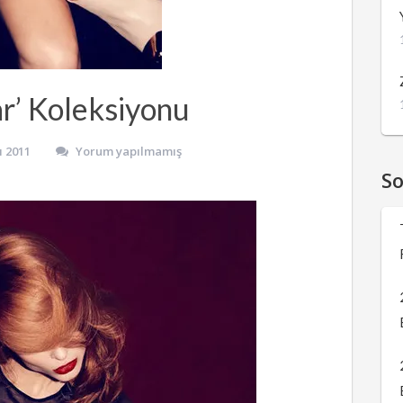
r’ Koleksiyonu
ı 2011
Yorum yapılmamış
S