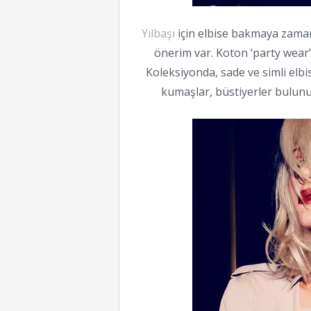
Yılbaşı
için elbise bakmaya zaman
önerim var. Koton ‘party wear’ k
Koleksiyonda, sade ve simli elbise
kumaşlar, büstiyerler bulunuy