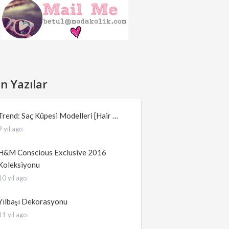
n Yazılar
Trend: Saç Küpesi Modelleri [Hair …
9 yıl ago
H&M Conscious Exclusive 2016
Koleksiyonu
10 yıl ago
Yılbaşı Dekorasyonu
11 yıl ago