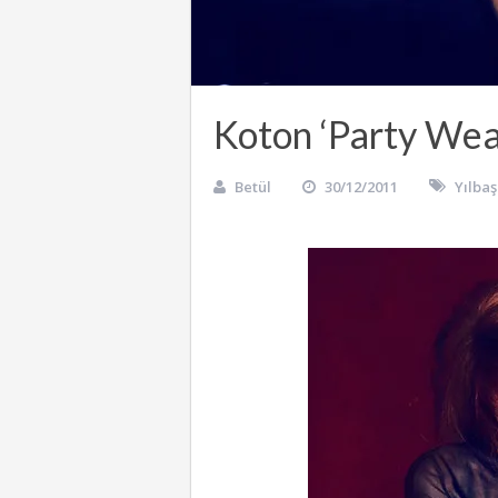
Koton ‘Party Wea
Betül
30/12/2011
Yılbaş