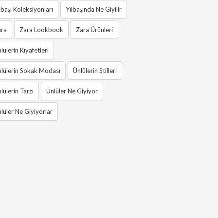
lbaşı Koleksiyonları
Yılbaşında Ne Giyilir
ara
Zara Lookbook
Zara Ürünleri
lülerin Kıyafetleri
lülerin Sokak Modası
Ünlülerin Stilleri
lülerin Tarzı
Ünlüler Ne Giyiyor
lüler Ne Giyiyorlar