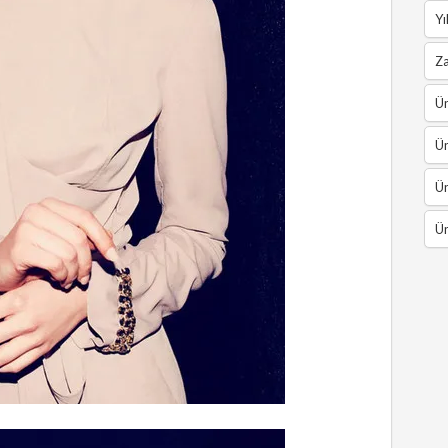
Yı
Z
Ün
Ün
Ün
Ün