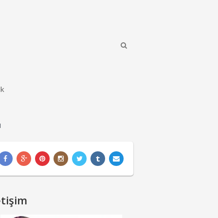
ik
u
etişim