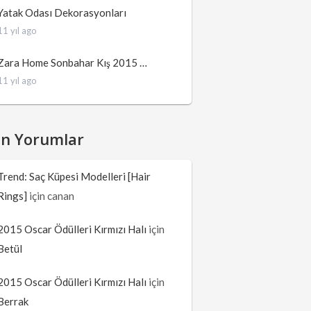
Yatak Odası Dekorasyonları
11 yıl ago
Zara Home Sonbahar Kış 2015 …
11 yıl ago
on Yorumlar
Trend: Saç Küpesi Modelleri [Hair
Rings]
için
canan
2015 Oscar Ödülleri Kırmızı Halı
için
Betül
2015 Oscar Ödülleri Kırmızı Halı
için
Berrak