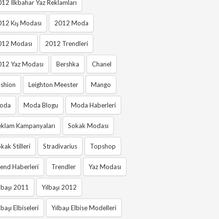
12 Ilkbahar Yaz Reklamları
012 Kış Modası
2012 Moda
012 Modası
2012 Trendleri
012 Yaz Modası
Bershka
Chanel
shion
Leighton Meester
Mango
oda
Moda Blogu
Moda Haberleri
eklam Kampanyaları
Sokak Modası
kak Stilleri
Stradivarius
Topshop
end Haberleri
Trendler
Yaz Modası
lbaşı 2011
Yılbaşı 2012
lbaşı Elbiseleri
Yılbaşı Elbise Modelleri