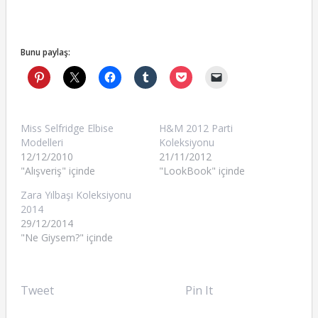
Bunu paylaş:
Miss Selfridge Elbise
H&M 2012 Parti
Modelleri
Koleksiyonu
12/12/2010
21/11/2012
"Alışveriş" içinde
"LookBook" içinde
Zara Yılbaşı Koleksiyonu
2014
29/12/2014
"Ne Giysem?" içinde
Tweet
Pin It