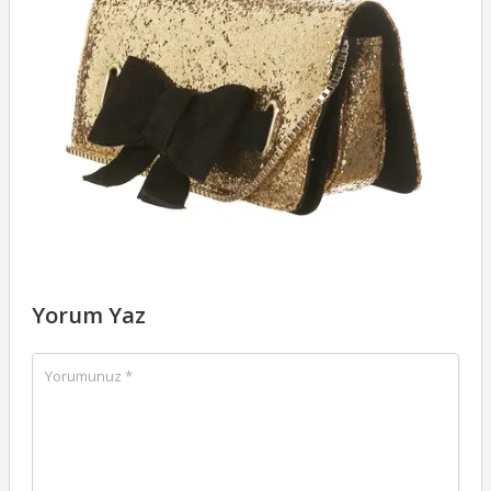
Ç
M
30
Yorum Yaz