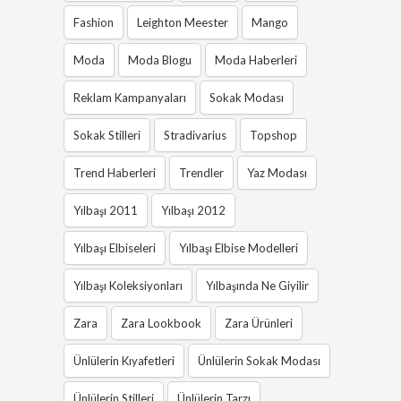
Fashion
Leighton Meester
Mango
Moda
Moda Blogu
Moda Haberleri
Reklam Kampanyaları
Sokak Modası
Sokak Stilleri
Stradivarius
Topshop
Trend Haberleri
Trendler
Yaz Modası
Yılbaşı 2011
Yılbaşı 2012
Yılbaşı Elbiseleri
Yılbaşı Elbise Modelleri
Yılbaşı Koleksiyonları
Yılbaşında Ne Giyilir
Zara
Zara Lookbook
Zara Ürünleri
Ünlülerin Kıyafetleri
Ünlülerin Sokak Modası
Ünlülerin Stilleri
Ünlülerin Tarzı