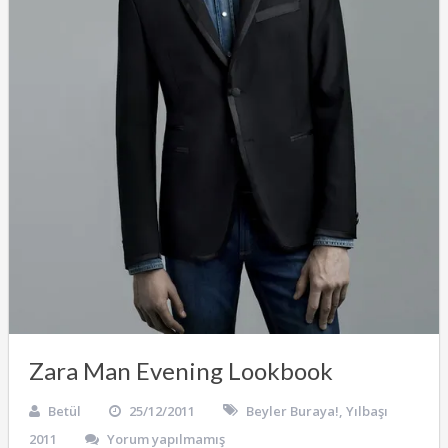
Zara Man Evening Lookbook
Betül
25/12/2011
Beyler Buraya!
,
Yılbaşı
2011
Yorum yapılmamış