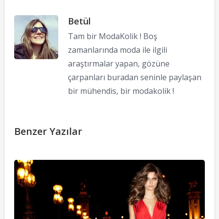
Betül
Tam bir ModaKolik ! Boş
zamanlarında moda ile ilgili
araştırmalar yapan, gözüne
çarpanları buradan seninle paylaşan
bir mühendis, bir modakolik !
Benzer Yazılar
I
F
il
M
G