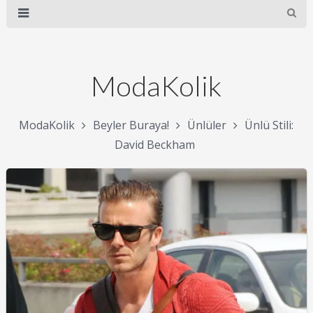
ModaKolik
ModaKolik
Beyler Buraya!
Ünlüler
Ünlü Stili:
David Beckham