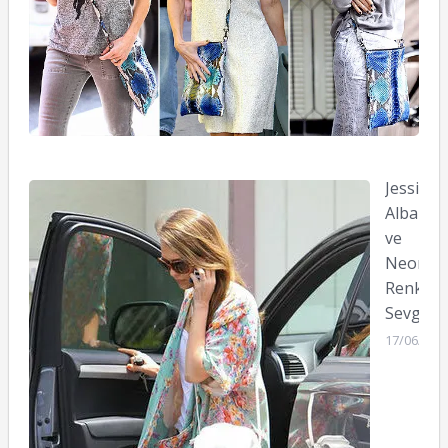
Jessica
Alba
ve
Neon
Renk
Sevgisi
17/06/201