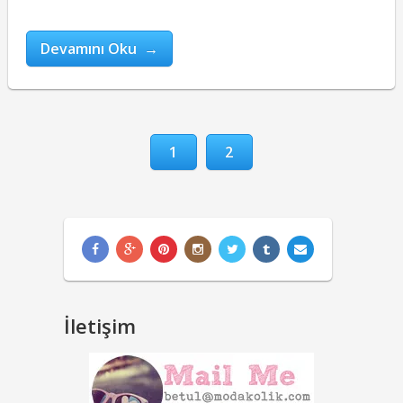
Devamını Oku →
1
2
İletişim