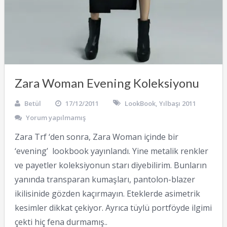
Zara Woman Evening Koleksiyonu
Betül
17/12/2011
LookBook
,
Yılbaşı 2011
Yorum yapılmamış
Zara Trf ‘den sonra, Zara Woman içinde bir
‘evening’ lookbook yayınlandı. Yine metalik renkler
ve payetler koleksiyonun starı diyebilirim. Bunların
yanında transparan kumaşları, pantolon-blazer
ikilisinide gözden kaçırmayın. Eteklerde asimetrik
kesimler dikkat çekiyor. Ayrıca tüylü portföyde ilgimi
çekti hiç fena durmamış..