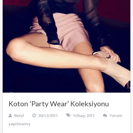
Koton ‘Party Wear’ Koleksiyonu
Betül
30/12/2011
Yılbaşı 2011
Yorum
yapılmamış