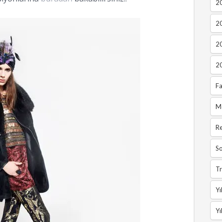
20
2
2
2
Fa
M
R
So
Tr
Yı
Yı