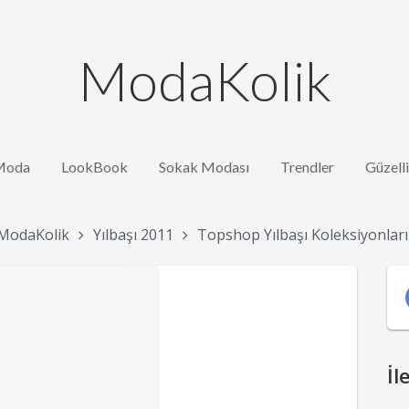
ModaKolik
Moda
LookBook
Sokak Modası
Trendler
Güzell
ModaKolik
Yılbaşı 2011
Topshop Yılbaşı Koleksiyonları
İl