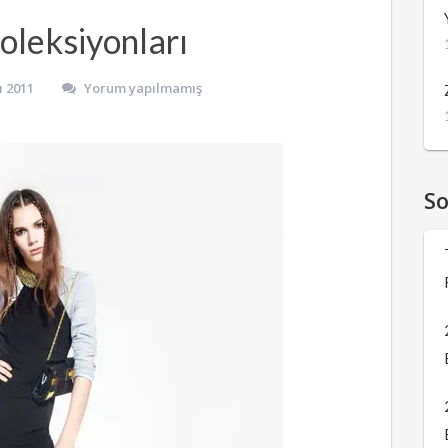
oleksiyonları
ı 2011
Yorum yapılmamış
S