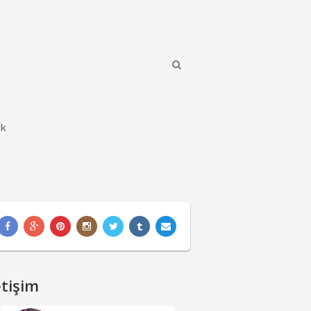
ik
etişim