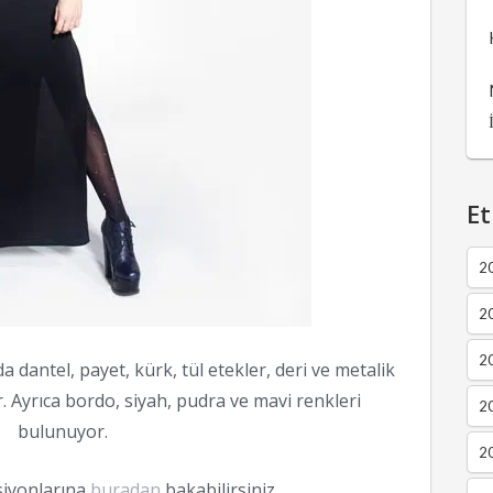
Et
2
2
2
 dantel, payet, kürk, tül etekler, deri ve metalik
r. Ayrıca bordo, siyah, pudra ve mavi renkleri
20
bulunuyor.
20
ksiyonlarına
buradan
bakabilirsiniz..