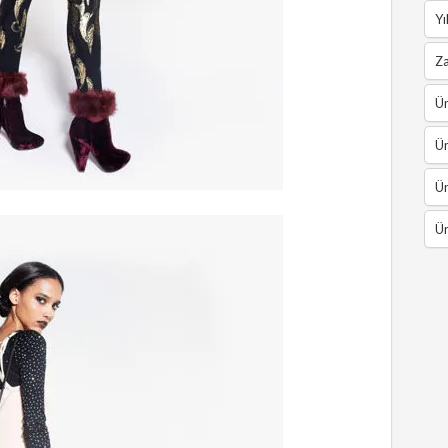
Yı
Z
Ün
Ün
Ün
Ün