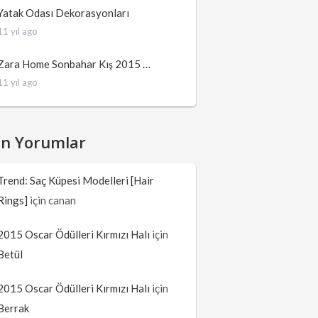
Yatak Odası Dekorasyonları
11 yıl ago
Zara Home Sonbahar Kış 2015 …
11 yıl ago
on Yorumlar
Trend: Saç Küpesi Modelleri [Hair
Rings]
için
canan
2015 Oscar Ödülleri Kırmızı Halı
için
Betül
2015 Oscar Ödülleri Kırmızı Halı
için
Berrak