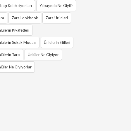
lbaşı Koleksiyonları
Yılbaşında Ne Giyilir
ara
Zara Lookbook
Zara Ürünleri
lülerin Kıyafetleri
lülerin Sokak Modası
Ünlülerin Stilleri
lülerin Tarzı
Ünlüler Ne Giyiyor
lüler Ne Giyiyorlar