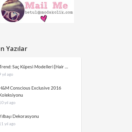
n Yazılar
Trend: Saç Küpesi Modelleri [Hair …
9 yıl ago
H&M Conscious Exclusive 2016
Koleksiyonu
10 yıl ago
Yılbaşı Dekorasyonu
11 yıl ago