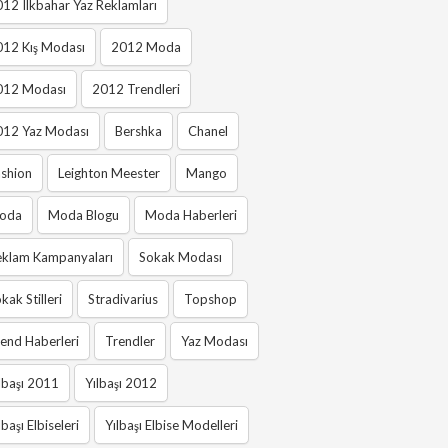
12 Ilkbahar Yaz Reklamları
012 Kış Modası
2012 Moda
012 Modası
2012 Trendleri
012 Yaz Modası
Bershka
Chanel
shion
Leighton Meester
Mango
oda
Moda Blogu
Moda Haberleri
eklam Kampanyaları
Sokak Modası
kak Stilleri
Stradivarius
Topshop
end Haberleri
Trendler
Yaz Modası
lbaşı 2011
Yılbaşı 2012
lbaşı Elbiseleri
Yılbaşı Elbise Modelleri