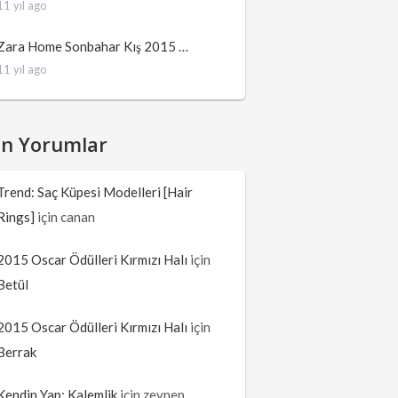
11 yıl ago
Zara Home Sonbahar Kış 2015 …
11 yıl ago
on Yorumlar
Trend: Saç Küpesi Modelleri [Hair
Rings]
için
canan
2015 Oscar Ödülleri Kırmızı Halı
için
Betül
2015 Oscar Ödülleri Kırmızı Halı
için
Berrak
Kendin Yap: Kalemlik
için
zeynep