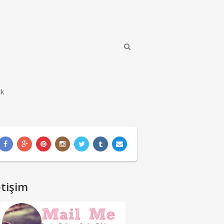
ik
etişim