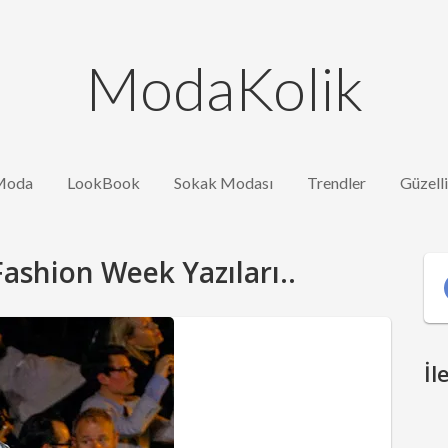
ModaKolik
Moda
LookBook
Sokak Modası
Trendler
Güzell
ashion Week Yazıları..
İl