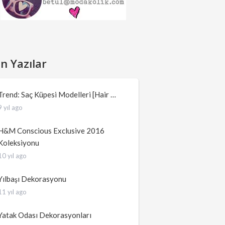
n Yazılar
Trend: Saç Küpesi Modelleri [Hair …
9 yıl ago
H&M Conscious Exclusive 2016
Koleksiyonu
10 yıl ago
Yılbaşı Dekorasyonu
11 yıl ago
Yatak Odası Dekorasyonları