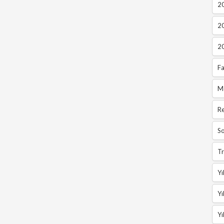
2
2
2
Fa
M
R
So
Tr
Yı
Yı
Yı