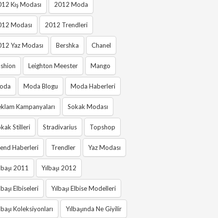
012 Kış Modası
2012 Moda
012 Modası
2012 Trendleri
012 Yaz Modası
Bershka
Chanel
shion
Leighton Meester
Mango
oda
Moda Blogu
Moda Haberleri
eklam Kampanyaları
Sokak Modası
kak Stilleri
Stradivarius
Topshop
end Haberleri
Trendler
Yaz Modası
lbaşı 2011
Yılbaşı 2012
lbaşı Elbiseleri
Yılbaşı Elbise Modelleri
lbaşı Koleksiyonları
Yılbaşında Ne Giyilir