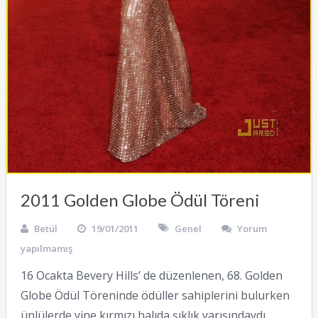
2011 Golden Globe Ödül Töreni
Betül
19/01/2011
Genel
Yorum
yapılmamış
16 Ocakta Bevery Hills’ de düzenlenen, 68. Golden
Globe Ödül Töreninde ödüller sahiplerini bulurken
ünlülerde yine kırmızı halıda şıklık yarışındaydı.