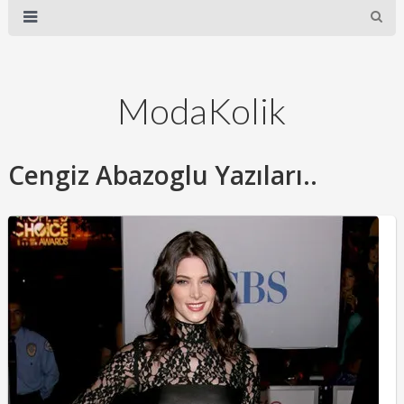
ModaKolik
Cengiz Abazoglu Yazıları..