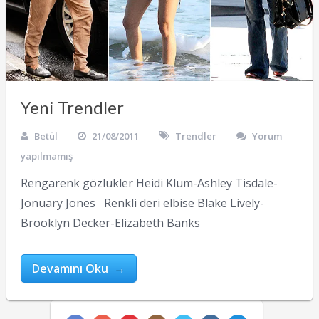
Yeni Trendler
Betül
21/08/2011
Trendler
Yorum
yapılmamış
Rengarenk gözlükler Heidi Klum-Ashley Tisdale-
Jonuary Jones Renkli deri elbise Blake Lively-
Brooklyn Decker-Elizabeth Banks
Devamını Oku →