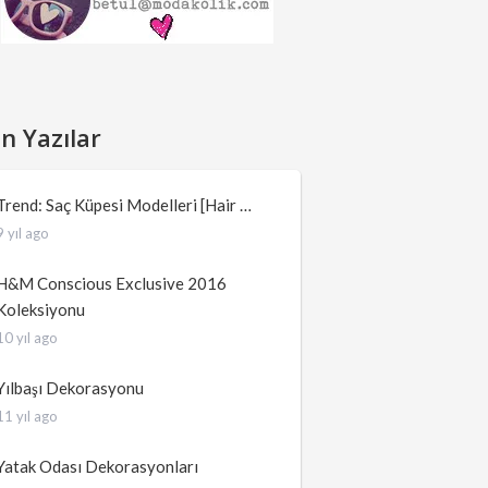
n Yazılar
Trend: Saç Küpesi Modelleri [Hair …
9 yıl ago
H&M Conscious Exclusive 2016
Koleksiyonu
10 yıl ago
Yılbaşı Dekorasyonu
11 yıl ago
Yatak Odası Dekorasyonları