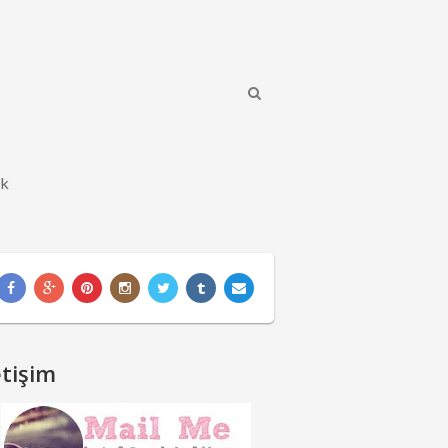
ik
etişim