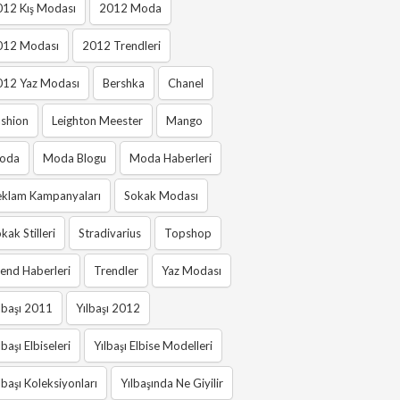
012 Kış Modası
2012 Moda
012 Modası
2012 Trendleri
012 Yaz Modası
Bershka
Chanel
shion
Leighton Meester
Mango
oda
Moda Blogu
Moda Haberleri
eklam Kampanyaları
Sokak Modası
kak Stilleri
Stradivarius
Topshop
end Haberleri
Trendler
Yaz Modası
lbaşı 2011
Yılbaşı 2012
lbaşı Elbiseleri
Yılbaşı Elbise Modelleri
lbaşı Koleksiyonları
Yılbaşında Ne Giyilir