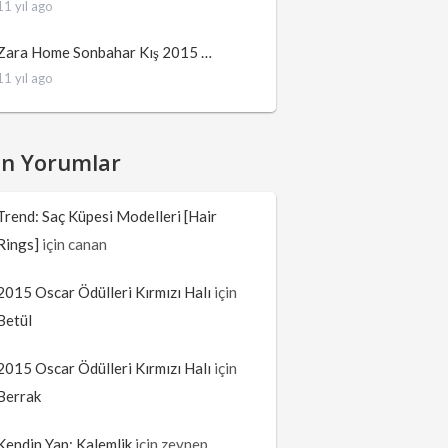
11 yıl ago
Zara Home Sonbahar Kış 2015 …
11 yıl ago
on Yorumlar
Trend: Saç Küpesi Modelleri [Hair
Rings]
için
canan
2015 Oscar Ödülleri Kırmızı Halı
için
Betül
2015 Oscar Ödülleri Kırmızı Halı
için
Berrak
Kendin Yap: Kalemlik
için
zeynep