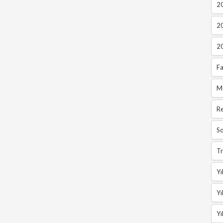
2
2
2
Fa
M
R
So
Tr
Yı
Yı
Yı