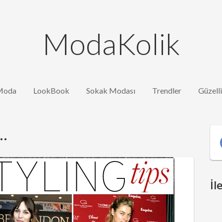
ModaKolik
Moda
LookBook
Sokak Modası
Trendler
Güzell
..
İl