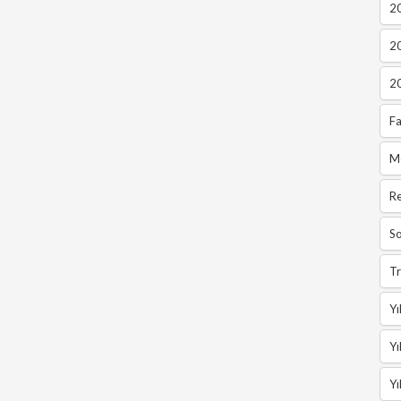
2
2
2
Fa
M
R
So
Tr
Yı
Yı
Yı