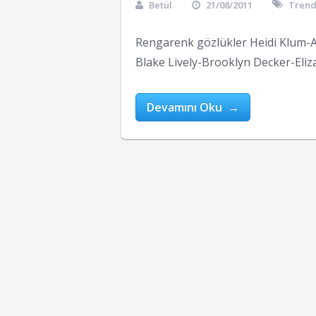
Betül
21/08/2011
Trend
Rengarenk gözlükler Heidi Klum-As
Blake Lively-Brooklyn Decker-Eli
Devamını Oku →