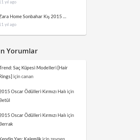
11 yıl ago
Zara Home Sonbahar Kış 2015 …
11 yıl ago
on Yorumlar
Trend: Saç Küpesi Modelleri [Hair
Rings]
için
canan
2015 Oscar Ödülleri Kırmızı Halı
için
Betül
2015 Oscar Ödülleri Kırmızı Halı
için
Berrak
Kendin Yap: Kalemlik
için
zeynep