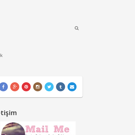
ik
etişim