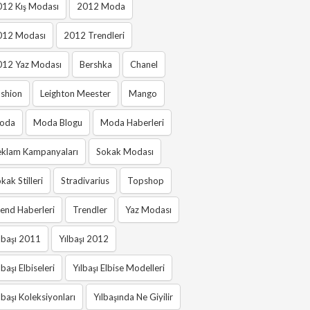
012 Kış Modası
2012 Moda
012 Modası
2012 Trendleri
012 Yaz Modası
Bershka
Chanel
shion
Leighton Meester
Mango
oda
Moda Blogu
Moda Haberleri
eklam Kampanyaları
Sokak Modası
kak Stilleri
Stradivarius
Topshop
end Haberleri
Trendler
Yaz Modası
lbaşı 2011
Yılbaşı 2012
lbaşı Elbiseleri
Yılbaşı Elbise Modelleri
lbaşı Koleksiyonları
Yılbaşında Ne Giyilir