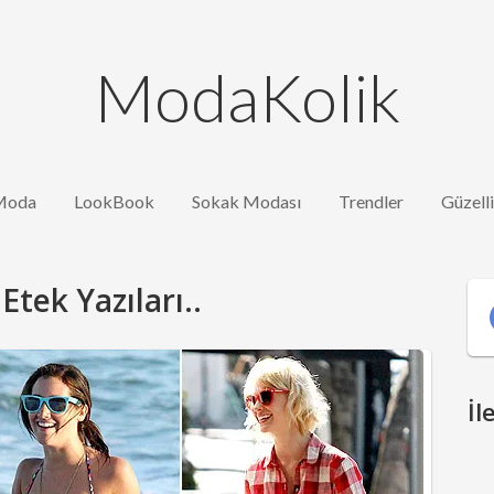
ModaKolik
Moda
LookBook
Sokak Modası
Trendler
Güzell
tek Yazıları..
İl