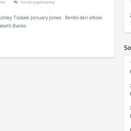
ler
Yorum yapılmamış
hley Tisdale-Jonuary Jones Renkli deri elbise
zabeth Banks
S