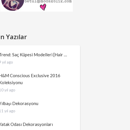
n Yazılar
Trend: Saç Küpesi Modelleri [Hair …
9 yıl ago
H&M Conscious Exclusive 2016
Koleksiyonu
10 yıl ago
Yılbaşı Dekorasyonu
11 yıl ago
Yatak Odası Dekorasyonları