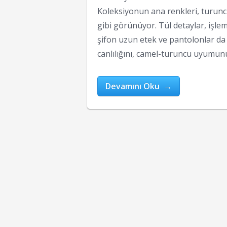
Koleksiyonun ana renkleri, turuncu
gibi görünüyor. Tül detaylar, işle
şifon uzun etek ve pantolonlar da 
canlılığını, camel-turuncu uyumun
Devamını Oku →