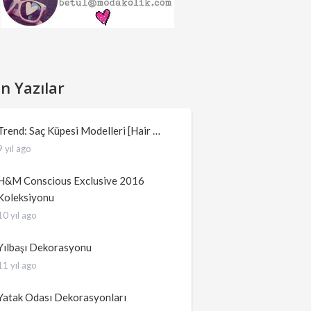
n Yazılar
Trend: Saç Küpesi Modelleri [Hair …
9 yıl ago
H&M Conscious Exclusive 2016
Koleksiyonu
10 yıl ago
Yılbaşı Dekorasyonu
11 yıl ago
Yatak Odası Dekorasyonları