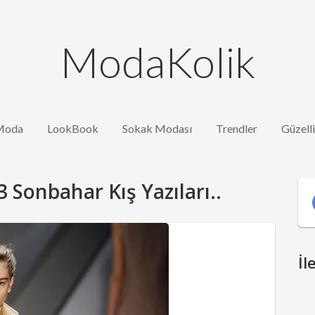
ModaKolik
Moda
LookBook
Sokak Modası
Trendler
Güzell
Sonbahar Kış Yazıları..
İl