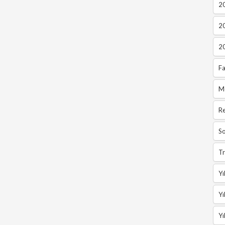
2
2
2
Fa
M
R
So
Tr
Yı
Yı
Yı