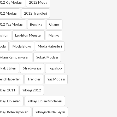
012 Kış Modası
2012 Moda
012 Modası
2012 Trendleri
012 Yaz Modası
Bershka
Chanel
shion
Leighton Meester
Mango
oda
Moda Blogu
Moda Haberleri
eklam Kampanyaları
Sokak Modası
kak Stilleri
Stradivarius
Topshop
end Haberleri
Trendler
Yaz Modası
lbaşı 2011
Yılbaşı 2012
lbaşı Elbiseleri
Yılbaşı Elbise Modelleri
lbaşı Koleksiyonları
Yılbaşında Ne Giyilir