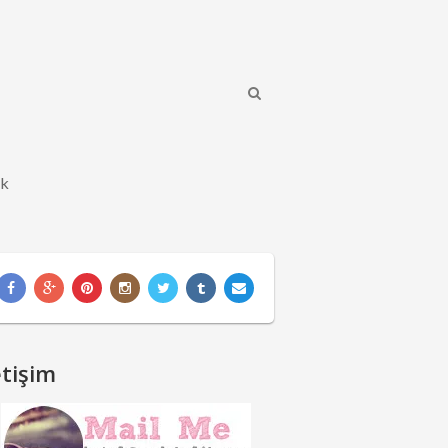
ik
etişim