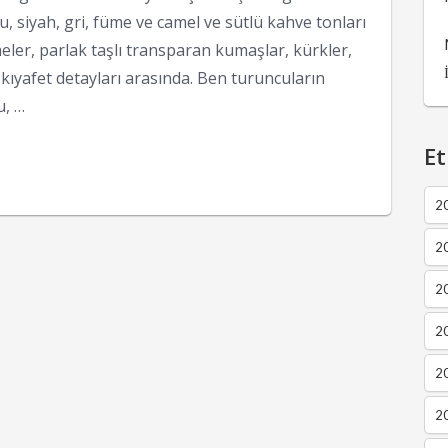
, siyah, gri, füme ve camel ve sütlü kahve tonları
meler, parlak taşlı transparan kumaşlar, kürkler,
kıyafet detayları arasında. Ben turuncuların
u, …
Et
2
2
2
20
20
20