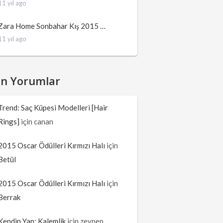
11 yıl ago
Zara Home Sonbahar Kış 2015 …
11 yıl ago
on Yorumlar
Trend: Saç Küpesi Modelleri [Hair
Rings]
için
canan
2015 Oscar Ödülleri Kırmızı Halı
için
Betül
2015 Oscar Ödülleri Kırmızı Halı
için
Berrak
Kendin Yap: Kalemlik
için
zeynep