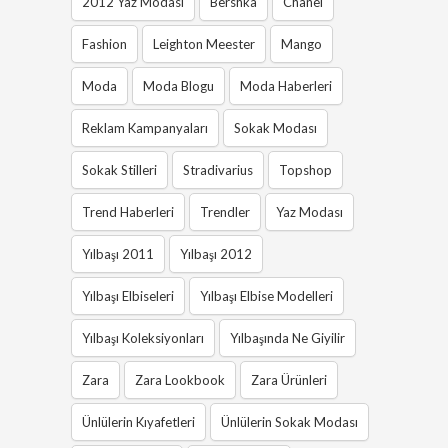
2012 Yaz Modası
Bershka
Chanel
Fashion
Leighton Meester
Mango
Moda
Moda Blogu
Moda Haberleri
Reklam Kampanyaları
Sokak Modası
Sokak Stilleri
Stradivarius
Topshop
Trend Haberleri
Trendler
Yaz Modası
Yılbaşı 2011
Yılbaşı 2012
Yılbaşı Elbiseleri
Yılbaşı Elbise Modelleri
Yılbaşı Koleksiyonları
Yılbaşında Ne Giyilir
Zara
Zara Lookbook
Zara Ürünleri
Ünlülerin Kıyafetleri
Ünlülerin Sokak Modası