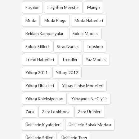
Fashion
Leighton Meester
Mango
Moda
Moda Blogu
Moda Haberleri
Reklam Kampanyaları
Sokak Modası
Sokak Stilleri
Stradivarius
Topshop
Trend Haberleri
Trendler
Yaz Modası
Yılbaşı 2011
Yılbaşı 2012
Yılbaşı Elbiseleri
Yılbaşı Elbise Modelleri
Yılbaşı Koleksiyonları
Yılbaşında Ne Giyilir
Zara
Zara Lookbook
Zara Ürünleri
Ünlülerin Kıyafetleri
Ünlülerin Sokak Modası
Ünlülerin Stilleri
Ünlülerin Tarzı