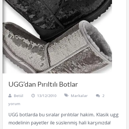
UGG’dan Pırıltılı Botlar
Betül
13/12/2010
Markalar
2
yorum
UGG botlarda bu sıralar pırılıtılar hakim.. Klasik ugg
modelinin payetler ile süslenmiş hali karşınızda!