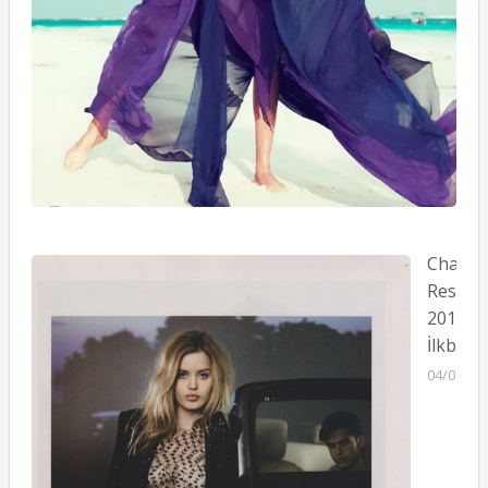
Chanel
Resort
2011
İlkbaha
04/01/20