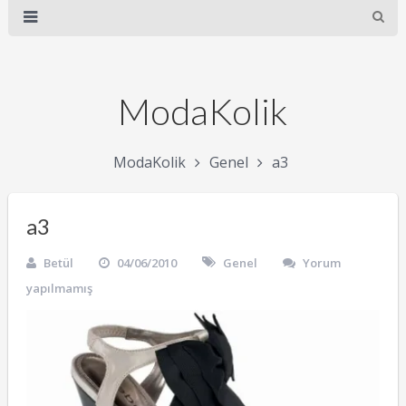
ModaKolik
ModaKolik
Genel
a3
a3
Betül
04/06/2010
Genel
Yorum
yapılmamış