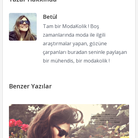
Betül
Tam bir ModaKolik ! Boş
zamanlarında moda ile ilgili
araştırmalar yapan, gözüne
çarpanları buradan seninle paylaşan
bir mühendis, bir modakolik !
Benzer Yazılar
Ed
M
M
E
2