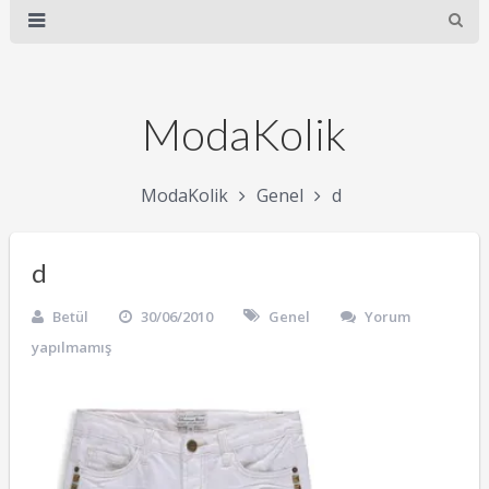
ModaKolik
ModaKolik
Genel
d
d
Betül
30/06/2010
Genel
Yorum
yapılmamış