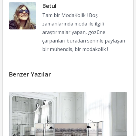
Betül
Tam bir ModaKolik ! Boş
zamanlarında moda ile ilgili
araştırmalar yapan, gözüne
çarpanları buradan seninle paylaşan
bir mühendis, bir modakolik !
Benzer Yazılar
J
P
G
M
15