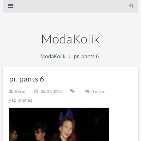
ModaKolik
ModaKolik
pr. pants 6
pr. pants 6
Betül
26/07/2010
Yorum
yapılmamış