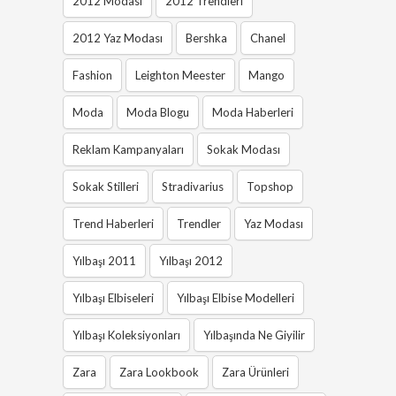
2012 Modası
2012 Trendleri
2012 Yaz Modası
Bershka
Chanel
Fashion
Leighton Meester
Mango
Moda
Moda Blogu
Moda Haberleri
Reklam Kampanyaları
Sokak Modası
Sokak Stilleri
Stradivarius
Topshop
Trend Haberleri
Trendler
Yaz Modası
Yılbaşı 2011
Yılbaşı 2012
Yılbaşı Elbiseleri
Yılbaşı Elbise Modelleri
Yılbaşı Koleksiyonları
Yılbaşında Ne Giyilir
Zara
Zara Lookbook
Zara Ürünleri