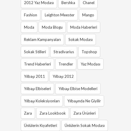
2012 Yaz Modası
Bershka
Chanel
Fashion
Leighton Meester
Mango
Moda
Moda Blogu
Moda Haberleri
Reklam Kampanyaları
Sokak Modası
Sokak Stilleri
Stradivarius
Topshop
Trend Haberleri
Trendler
Yaz Modası
Yılbaşı 2011
Yılbaşı 2012
Yılbaşı Elbiseleri
Yılbaşı Elbise Modelleri
Yılbaşı Koleksiyonları
Yılbaşında Ne Giyilir
Zara
Zara Lookbook
Zara Ürünleri
Ünlülerin Kıyafetleri
Ünlülerin Sokak Modası