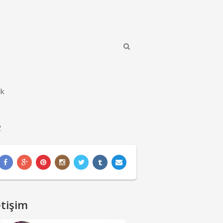
ik
2
etişim