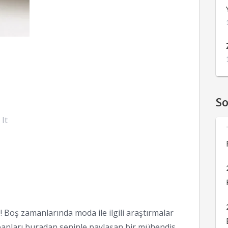
S
 It
 Boş zamanlarında moda ile ilgili araştırmalar
anları buradan seninle paylaşan bir mühendis,