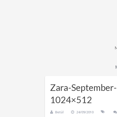
Zara-September
1024×512
Betül
24/09/2010