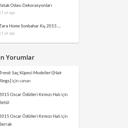
Yatak Odası Dekorasyonları
11 yıl ago
Zara Home Sonbahar Kış 2015 …
11 yıl ago
on Yorumlar
Trend: Saç Küpesi Modelleri [Hair
Rings]
için
canan
2015 Oscar Ödülleri Kırmızı Halı
için
Betül
2015 Oscar Ödülleri Kırmızı Halı
için
Berrak