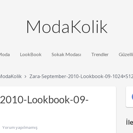
ModaKolik
Moda
LookBook
Sokak Modası
Trendler
Güzell
ModaKolik
Zara-September-2010-Lookbook-09-1024×51
-2010-Lookbook-09-
İl
Yorum yapılmamış