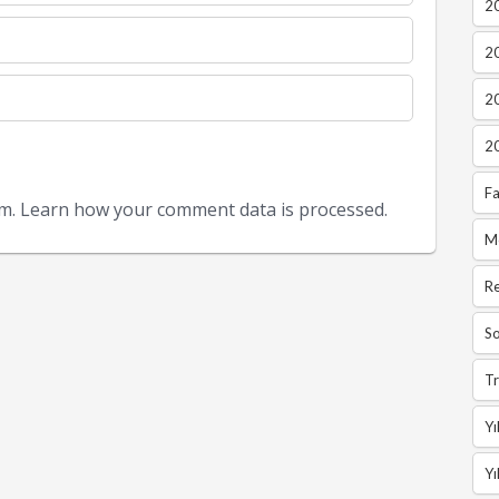
20
2
2
2
Fa
am.
Learn how your comment data is processed.
M
R
So
Tr
Yı
Yı