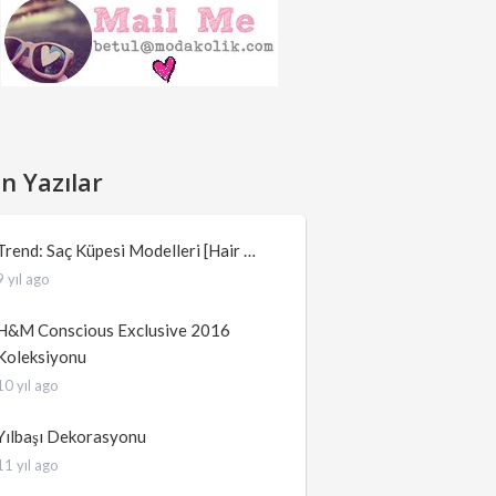
n Yazılar
Trend: Saç Küpesi Modelleri [Hair …
9 yıl ago
H&M Conscious Exclusive 2016
Koleksiyonu
10 yıl ago
Yılbaşı Dekorasyonu
11 yıl ago