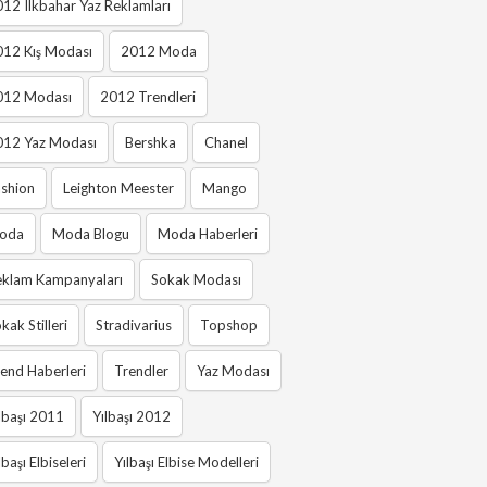
12 Ilkbahar Yaz Reklamları
012 Kış Modası
2012 Moda
012 Modası
2012 Trendleri
012 Yaz Modası
Bershka
Chanel
shion
Leighton Meester
Mango
oda
Moda Blogu
Moda Haberleri
eklam Kampanyaları
Sokak Modası
kak Stilleri
Stradivarius
Topshop
end Haberleri
Trendler
Yaz Modası
lbaşı 2011
Yılbaşı 2012
lbaşı Elbiseleri
Yılbaşı Elbise Modelleri