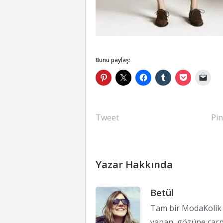
Bunu paylaş:
Tweet
Pin
Yazar Hakkında
Betül
Tam bir ModaKolik !
yapan, gözüne çarp