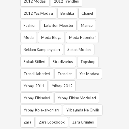
2012 Modası
2012 Trendleri
2012 Yaz Modası
Bershka
Chanel
Fashion
Leighton Meester
Mango
Moda
Moda Blogu
Moda Haberleri
Reklam Kampanyaları
Sokak Modası
Sokak Stilleri
Stradivarius
Topshop
Trend Haberleri
Trendler
Yaz Modası
Yılbaşı 2011
Yılbaşı 2012
Yılbaşı Elbiseleri
Yılbaşı Elbise Modelleri
Yılbaşı Koleksiyonları
Yılbaşında Ne Giyilir
Zara
Zara Lookbook
Zara Ürünleri