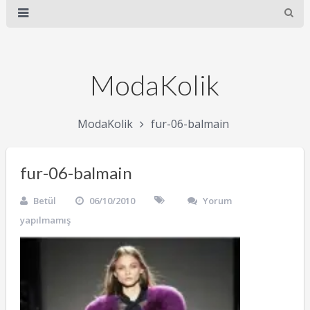
ModaKolik
ModaKolik
fur-06-balmain
fur-06-balmain
Betül
06/10/2010
Yorum
yapılmamış