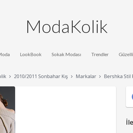
ModaKolik
Moda
LookBook
Sokak Modası
Trendler
Güzell
lik
2010/2011 Sonbahar Kış
Markalar
Bershka Stil
İl