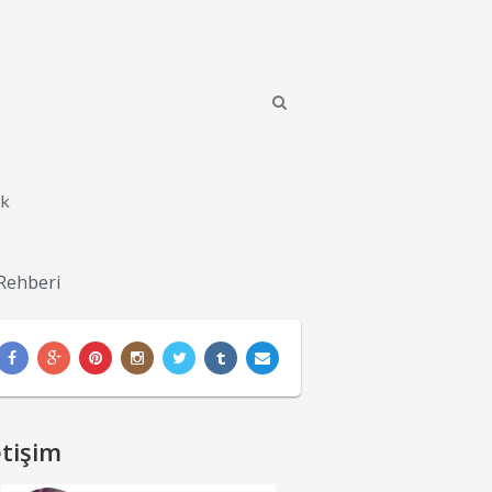
ik
 Rehberi
etişim