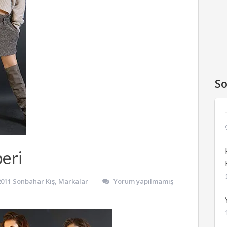
So
eri
2011 Sonbahar Kış
,
Markalar
Yorum yapılmamış