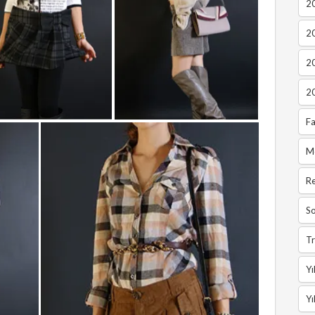
20
2
2
2
Fa
M
R
So
Tr
Yı
Yı