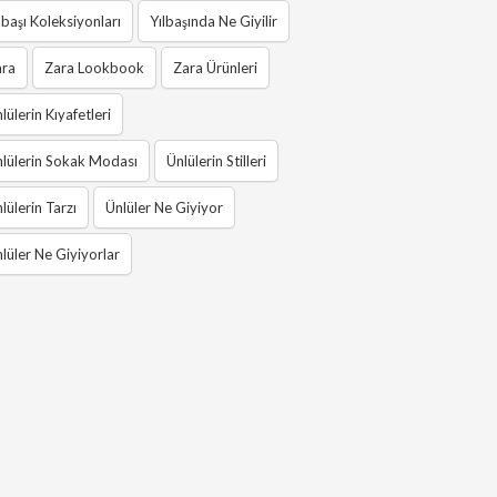
lbaşı Koleksiyonları
Yılbaşında Ne Giyilir
ara
Zara Lookbook
Zara Ürünleri
lülerin Kıyafetleri
lülerin Sokak Modası
Ünlülerin Stilleri
lülerin Tarzı
Ünlüler Ne Giyiyor
lüler Ne Giyiyorlar