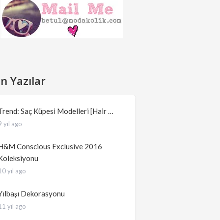
n Yazılar
Trend: Saç Küpesi Modelleri [Hair …
9 yıl ago
H&M Conscious Exclusive 2016
Koleksiyonu
10 yıl ago
Yılbaşı Dekorasyonu
11 yıl ago