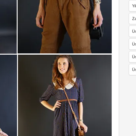
Yı
Z
Ün
Ün
Ün
Ün