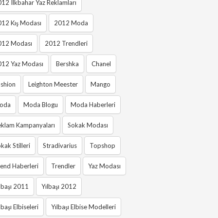
12 Ilkbahar Yaz Reklamları
012 Kış Modası
2012 Moda
012 Modası
2012 Trendleri
012 Yaz Modası
Bershka
Chanel
shion
Leighton Meester
Mango
oda
Moda Blogu
Moda Haberleri
eklam Kampanyaları
Sokak Modası
kak Stilleri
Stradivarius
Topshop
end Haberleri
Trendler
Yaz Modası
lbaşı 2011
Yılbaşı 2012
lbaşı Elbiseleri
Yılbaşı Elbise Modelleri