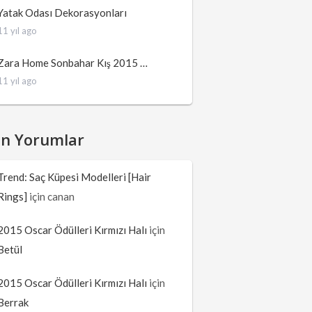
Yatak Odası Dekorasyonları
11 yıl ago
Zara Home Sonbahar Kış 2015 …
11 yıl ago
on Yorumlar
Trend: Saç Küpesi Modelleri [Hair
Rings]
için
canan
2015 Oscar Ödülleri Kırmızı Halı
için
Betül
2015 Oscar Ödülleri Kırmızı Halı
için
Berrak