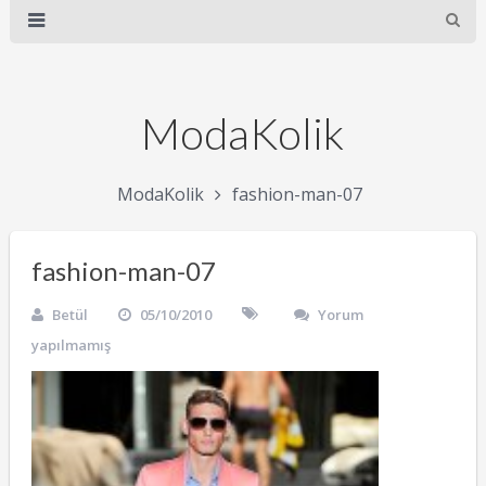
ModaKolik
ModaKolik
fashion-man-07
fashion-man-07
Betül
05/10/2010
Yorum
yapılmamış