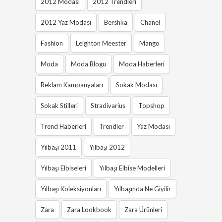
2012 Modası
2012 Trendleri
2012 Yaz Modası
Bershka
Chanel
Fashion
Leighton Meester
Mango
Moda
Moda Blogu
Moda Haberleri
Reklam Kampanyaları
Sokak Modası
Sokak Stilleri
Stradivarius
Topshop
Trend Haberleri
Trendler
Yaz Modası
Yılbaşı 2011
Yılbaşı 2012
Yılbaşı Elbiseleri
Yılbaşı Elbise Modelleri
Yılbaşı Koleksiyonları
Yılbaşında Ne Giyilir
Zara
Zara Lookbook
Zara Ürünleri