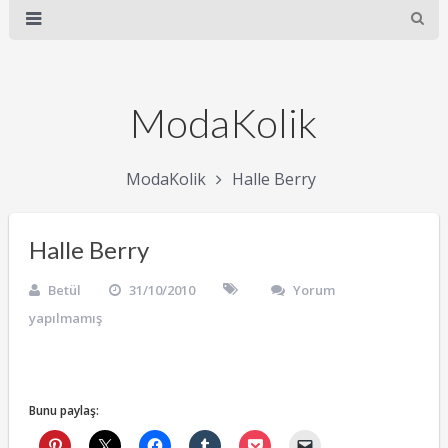
ModaKolik
ModaKolik
Halle Berry
Halle Berry
Betül
31/10/2010
Yorum
yapılmamış
Bunu paylaş: