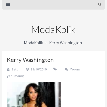
ModaKolik
ModaKolik
Kerry Washington
Kerry Washington
Betül
31/10/2010
Yorum
yapılmamış