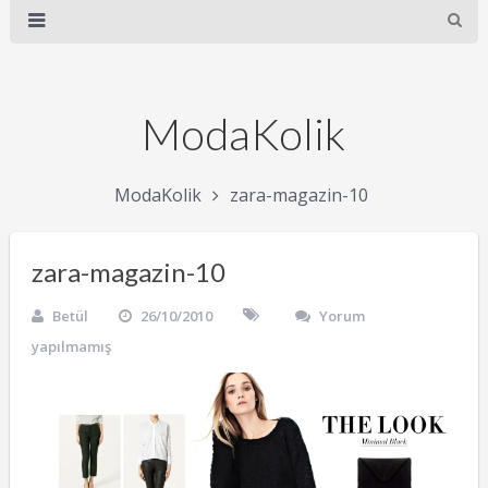
ModaKolik
ModaKolik
zara-magazin-10
zara-magazin-10
Betül
26/10/2010
Yorum
yapılmamış