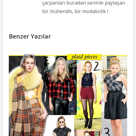
çarpanları buradan seninle paylaşan
bir mühendis, bir modakolik !
Benzer Yazılar
E
T
14