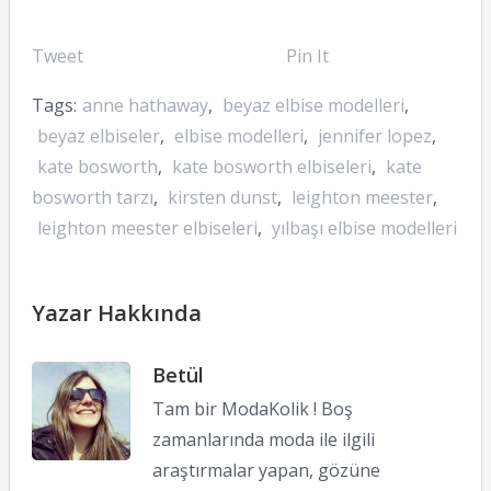
Tweet
Pin It
Tags:
anne hathaway
,
beyaz elbise modelleri
,
beyaz elbiseler
,
elbise modelleri
,
jennifer lopez
,
kate bosworth
,
kate bosworth elbiseleri
,
kate
bosworth tarzı
,
kirsten dunst
,
leighton meester
,
leighton meester elbiseleri
,
yılbaşı elbise modelleri
Yazar Hakkında
Betül
Tam bir ModaKolik ! Boş
zamanlarında moda ile ilgili
araştırmalar yapan, gözüne