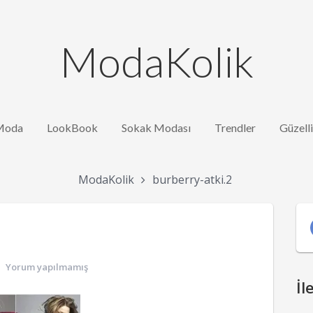
ModaKolik
Moda
LookBook
Sokak Modası
Trendler
Güzell
ModaKolik
burberry-atki.2
Yorum yapılmamış
İl