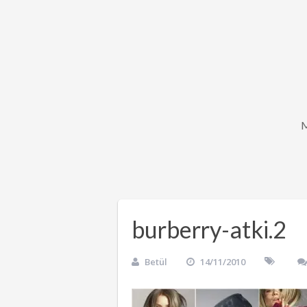
burberry-atki.2
Betül
14/11/2010