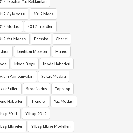
12 Ilkbahar Yaz Reklamları
012 Kış Modası
2012 Moda
012 Modası
2012 Trendleri
012 Yaz Modası
Bershka
Chanel
shion
Leighton Meester
Mango
oda
Moda Blogu
Moda Haberleri
eklam Kampanyaları
Sokak Modası
kak Stilleri
Stradivarius
Topshop
end Haberleri
Trendler
Yaz Modası
lbaşı 2011
Yılbaşı 2012
lbaşı Elbiseleri
Yılbaşı Elbise Modelleri