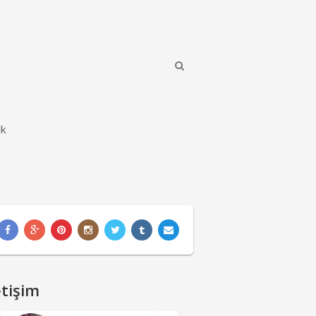
ik
etişim