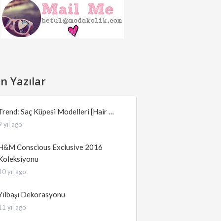
n Yazılar
Trend: Saç Küpesi Modelleri [Hair …
9 yıl ago
H&M Conscious Exclusive 2016
Koleksiyonu
10 yıl ago
Yılbaşı Dekorasyonu
11 yıl ago