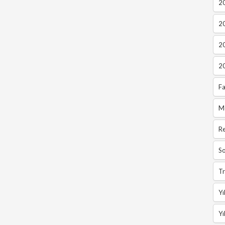
20
2
2
2
Fa
M
R
So
Tr
Yı
Yı