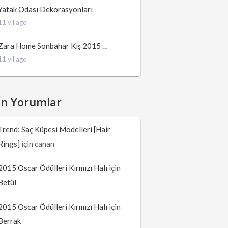
Yatak Odası Dekorasyonları
11 yıl ago
Zara Home Sonbahar Kış 2015 …
11 yıl ago
on Yorumlar
Trend: Saç Küpesi Modelleri [Hair
Rings]
için
canan
2015 Oscar Ödülleri Kırmızı Halı
için
Betül
2015 Oscar Ödülleri Kırmızı Halı
için
Berrak