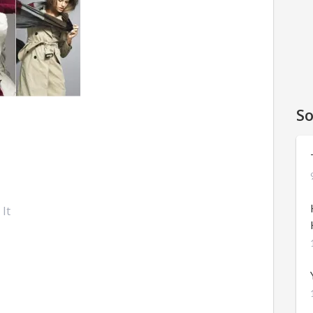
So
 It