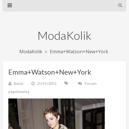
ModaKolik
ModaKolik
Emma+Watson+New+York
Emma+Watson+New+York
Betül
21/11/2010
Yorum
yapılmamış