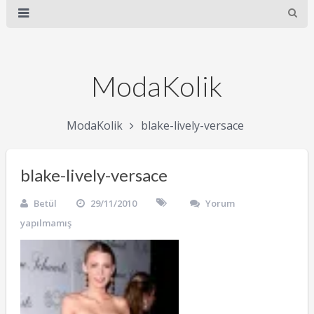
ModaKolik
ModaKolik
blake-lively-versace
blake-lively-versace
Betül
29/11/2010
Yorum
yapılmamış