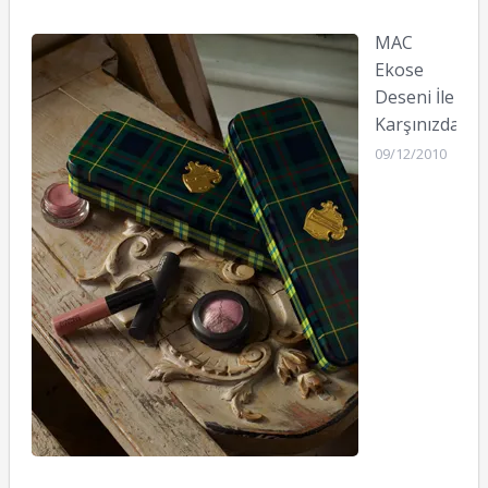
MAC
Ekose
Deseni İle
Karşınızda
09/12/2010