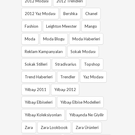
2012 Modası
2012 Trendleri
2012 Yaz Modası
Bershka
Chanel
Fashion
Leighton Meester
Mango
Moda
Moda Blogu
Moda Haberleri
Reklam Kampanyaları
Sokak Modası
Sokak Stilleri
Stradivarius
Topshop
Trend Haberleri
Trendler
Yaz Modası
Yılbaşı 2011
Yılbaşı 2012
Yılbaşı Elbiseleri
Yılbaşı Elbise Modelleri
Yılbaşı Koleksiyonları
Yılbaşında Ne Giyilir
Zara
Zara Lookbook
Zara Ürünleri