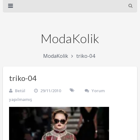
ModaKolik
ModaKolik
triko-04
triko-04
Betül
29/11/2010
Yorum
yapılmamış