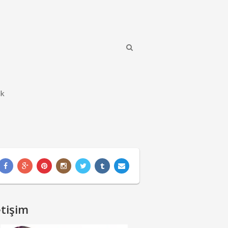
ik
etişim