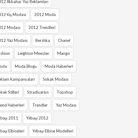
12 Ilkbahar Yaz Reklamları
012 Kış Modası
2012 Moda
012 Modası
2012 Trendleri
012 Yaz Modası
Bershka
Chanel
shion
Leighton Meester
Mango
oda
Moda Blogu
Moda Haberleri
eklam Kampanyaları
Sokak Modası
kak Stilleri
Stradivarius
Topshop
end Haberleri
Trendler
Yaz Modası
lbaşı 2011
Yılbaşı 2012
lbaşı Elbiseleri
Yılbaşı Elbise Modelleri