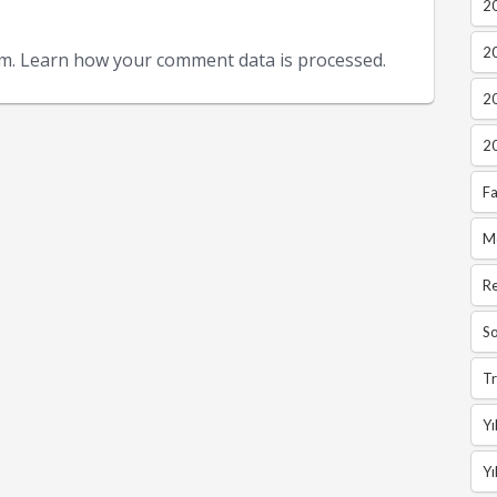
20
2
am.
Learn how your comment data is processed.
2
2
Fa
M
R
So
Tr
Yı
Yı