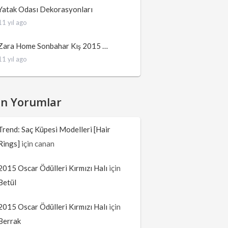
Yatak Odası Dekorasyonları
11 yıl ago
Zara Home Sonbahar Kış 2015 …
11 yıl ago
on Yorumlar
Trend: Saç Küpesi Modelleri [Hair
Rings]
için
canan
2015 Oscar Ödülleri Kırmızı Halı
için
Betül
2015 Oscar Ödülleri Kırmızı Halı
için
Berrak