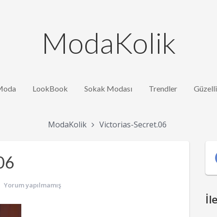
ModaKolik
Moda
LookBook
Sokak Modası
Trendler
Güzell
ModaKolik
Victorias-Secret.06
06
Yorum yapılmamış
İl