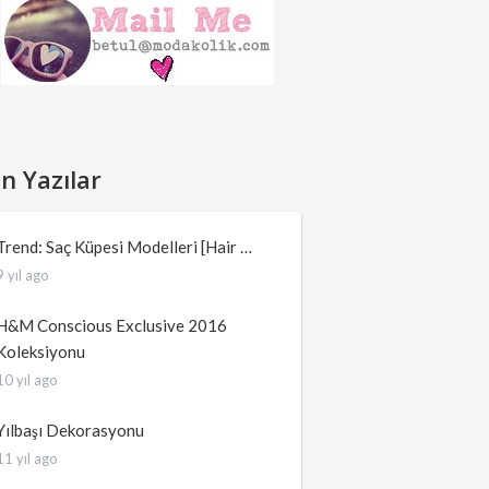
n Yazılar
Trend: Saç Küpesi Modelleri [Hair …
9 yıl ago
H&M Conscious Exclusive 2016
Koleksiyonu
10 yıl ago
Yılbaşı Dekorasyonu
11 yıl ago