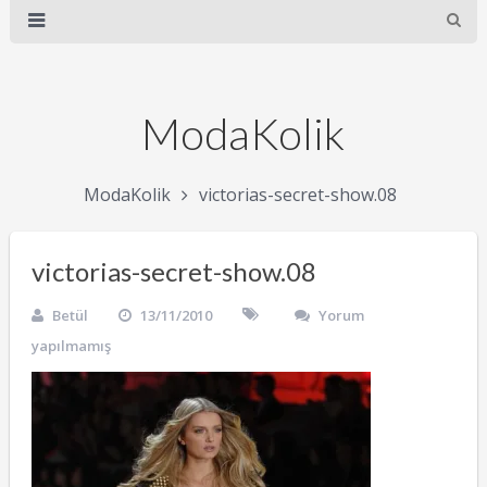
ModaKolik
ModaKolik
victorias-secret-show.08
victorias-secret-show.08
Betül
13/11/2010
Yorum
yapılmamış