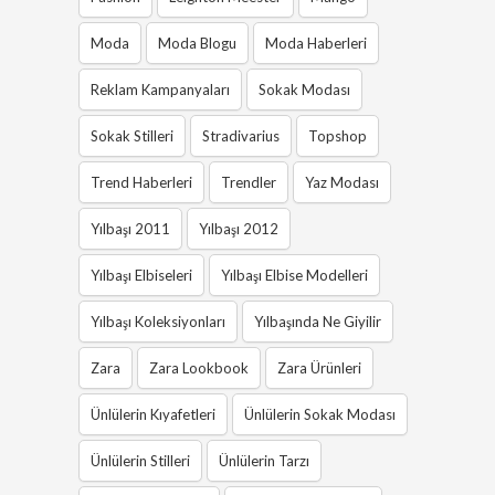
Moda
Moda Blogu
Moda Haberleri
Reklam Kampanyaları
Sokak Modası
Sokak Stilleri
Stradivarius
Topshop
Trend Haberleri
Trendler
Yaz Modası
Yılbaşı 2011
Yılbaşı 2012
Yılbaşı Elbiseleri
Yılbaşı Elbise Modelleri
Yılbaşı Koleksiyonları
Yılbaşında Ne Giyilir
Zara
Zara Lookbook
Zara Ürünleri
Ünlülerin Kıyafetleri
Ünlülerin Sokak Modası
Ünlülerin Stilleri
Ünlülerin Tarzı