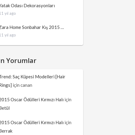
Yatak Odası Dekorasyonları
11 yıl ago
Zara Home Sonbahar Kış 2015 …
11 yıl ago
on Yorumlar
Trend: Saç Küpesi Modelleri [Hair
Rings]
için
canan
2015 Oscar Ödülleri Kırmızı Halı
için
Betül
2015 Oscar Ödülleri Kırmızı Halı
için
Berrak