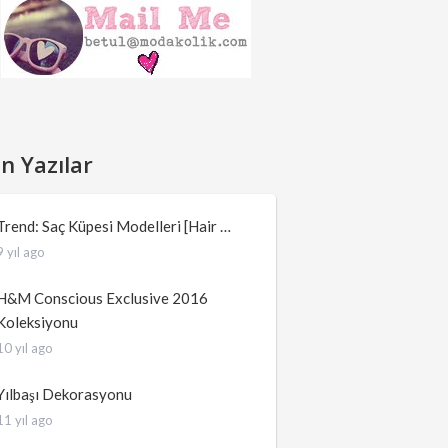
n Yazılar
Trend: Saç Küpesi Modelleri [Hair …
9 yıl ago
H&M Conscious Exclusive 2016
Koleksiyonu
10 yıl ago
Yılbaşı Dekorasyonu
11 yıl ago