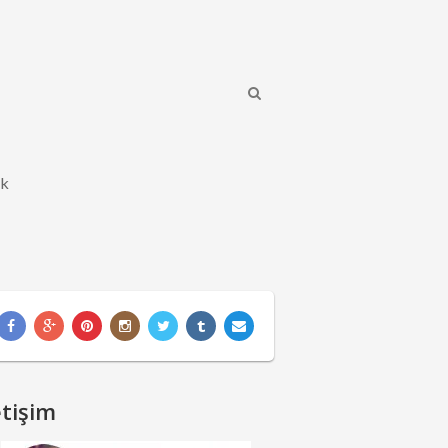
ik
etişim