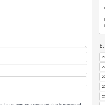
Et
2
2
2
20
20
am.
Learn how your comment data is processed.