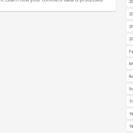
20
2
2
2
Fa
M
R
So
Tr
Yı
Yı