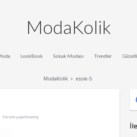
ModaKolik
Moda
LookBook
Sokak Modası
Trendler
Güzell
ModaKolik
essie-5
Yorum yapılmamış
İl