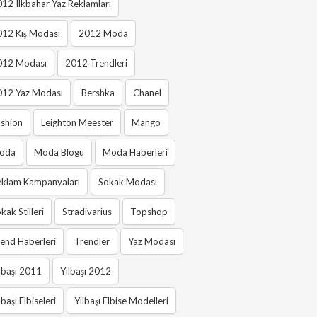
12 Ilkbahar Yaz Reklamları
012 Kış Modası
2012 Moda
012 Modası
2012 Trendleri
012 Yaz Modası
Bershka
Chanel
shion
Leighton Meester
Mango
oda
Moda Blogu
Moda Haberleri
eklam Kampanyaları
Sokak Modası
kak Stilleri
Stradivarius
Topshop
end Haberleri
Trendler
Yaz Modası
lbaşı 2011
Yılbaşı 2012
lbaşı Elbiseleri
Yılbaşı Elbise Modelleri