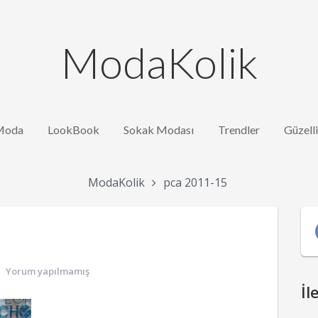
ModaKolik
Moda
LookBook
Sokak Modası
Trendler
Güzell
ModaKolik
pca 2011-15
Yorum yapılmamış
İl