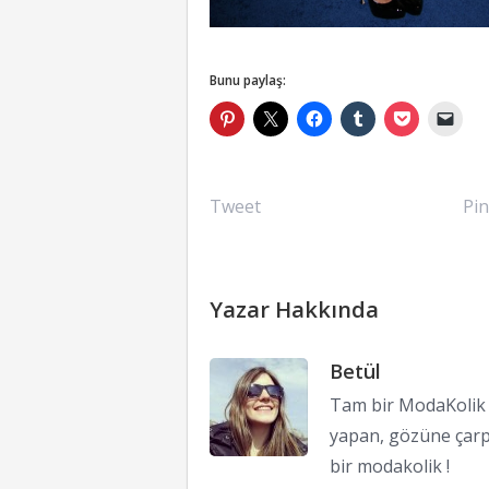
Bunu paylaş:
Tweet
Pin
Yazar Hakkında
Betül
Tam bir ModaKolik !
yapan, gözüne çarp
bir modakolik !