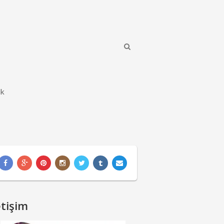
ik
etişim