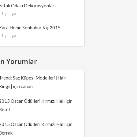
Yatak Odası Dekorasyonları
11 yıl ago
Zara Home Sonbahar Kış 2015 …
11 yıl ago
on Yorumlar
Trend: Saç Küpesi Modelleri [Hair
Rings]
için
canan
2015 Oscar Ödülleri Kırmızı Halı
için
Betül
2015 Oscar Ödülleri Kırmızı Halı
için
Berrak