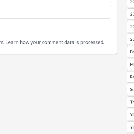
20
2
2
2
am.
Learn how your comment data is processed.
Fa
M
R
So
Tr
Yı
Yı