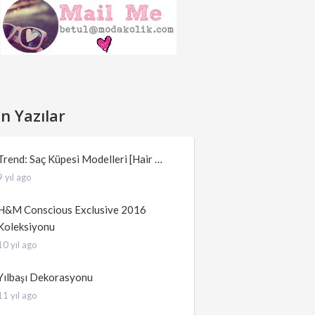
n Yazılar
Trend: Saç Küpesi Modelleri [Hair …
9 yıl ago
H&M Conscious Exclusive 2016
Koleksiyonu
10 yıl ago
Yılbaşı Dekorasyonu
11 yıl ago