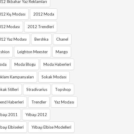
12 Ilkbahar Yaz Reklamları
012 Kış Modası
2012 Moda
012 Modası
2012 Trendleri
012 Yaz Modası
Bershka
Chanel
shion
Leighton Meester
Mango
oda
Moda Blogu
Moda Haberleri
eklam Kampanyaları
Sokak Modası
kak Stilleri
Stradivarius
Topshop
end Haberleri
Trendler
Yaz Modası
lbaşı 2011
Yılbaşı 2012
lbaşı Elbiseleri
Yılbaşı Elbise Modelleri