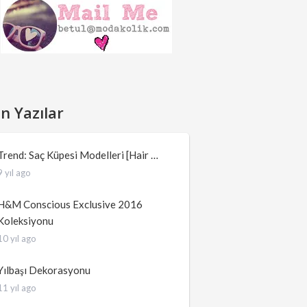
n Yazılar
Trend: Saç Küpesi Modelleri [Hair …
9 yıl ago
H&M Conscious Exclusive 2016
Koleksiyonu
10 yıl ago
Yılbaşı Dekorasyonu
11 yıl ago