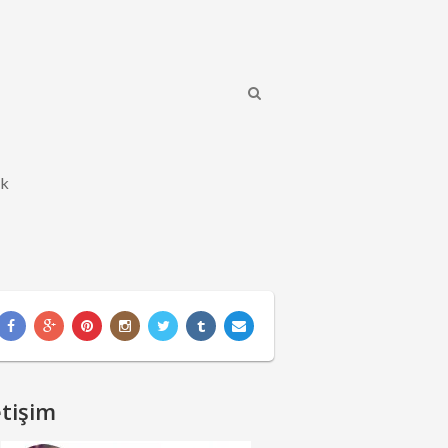
ik
etişim