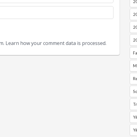
20
2
2
2
am.
Learn how your comment data is processed.
Fa
M
R
So
Tr
Yı
Yı