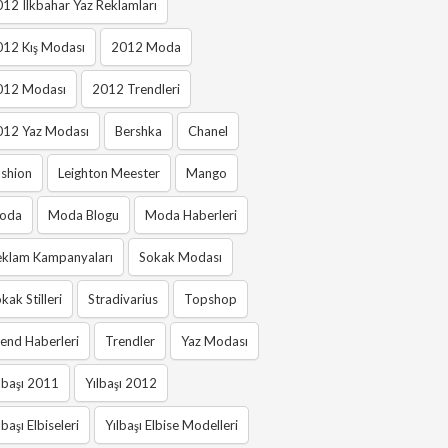
12 Ilkbahar Yaz Reklamları
012 Kış Modası
2012 Moda
012 Modası
2012 Trendleri
012 Yaz Modası
Bershka
Chanel
shion
Leighton Meester
Mango
oda
Moda Blogu
Moda Haberleri
eklam Kampanyaları
Sokak Modası
kak Stilleri
Stradivarius
Topshop
end Haberleri
Trendler
Yaz Modası
lbaşı 2011
Yılbaşı 2012
lbaşı Elbiseleri
Yılbaşı Elbise Modelleri