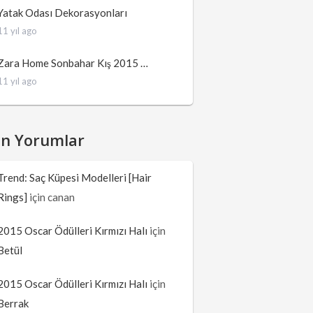
Yatak Odası Dekorasyonları
11 yıl ago
Zara Home Sonbahar Kış 2015 …
11 yıl ago
on Yorumlar
Trend: Saç Küpesi Modelleri [Hair
Rings]
için
canan
2015 Oscar Ödülleri Kırmızı Halı
için
Betül
2015 Oscar Ödülleri Kırmızı Halı
için
Berrak