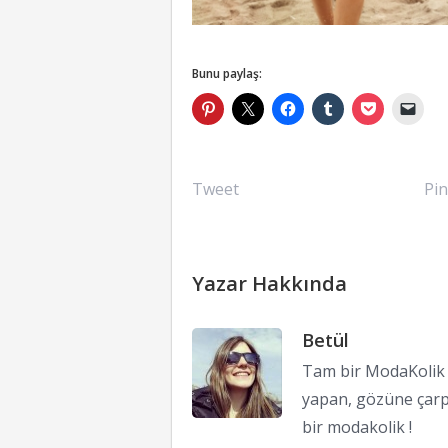
Bunu paylaş:
Tweet
Pin
Yazar Hakkında
Betül
Tam bir ModaKolik !
yapan, gözüne çarp
bir modakolik !