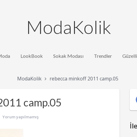
ModaKolik
Moda
LookBook
Sokak Modası
Trendler
Güzell
ModaKolik
rebecca minkoff 2011 camp.05
 2011 camp.05
Yorum yapılmamış
İl