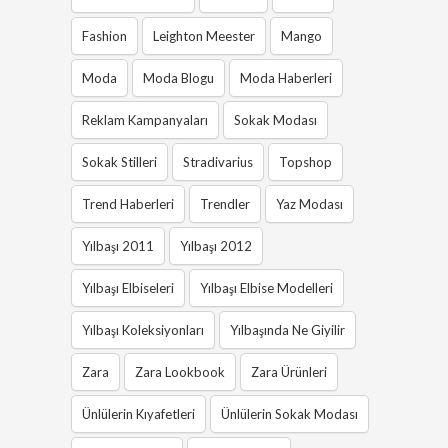
Fashion
Leighton Meester
Mango
Moda
Moda Blogu
Moda Haberleri
Reklam Kampanyaları
Sokak Modası
Sokak Stilleri
Stradivarius
Topshop
Trend Haberleri
Trendler
Yaz Modası
Yılbaşı 2011
Yılbaşı 2012
Yılbaşı Elbiseleri
Yılbaşı Elbise Modelleri
Yılbaşı Koleksiyonları
Yılbaşında Ne Giyilir
Zara
Zara Lookbook
Zara Ürünleri
Ünlülerin Kıyafetleri
Ünlülerin Sokak Modası